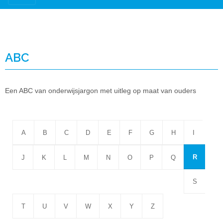
ABC
Een ABC van onderwijsjargon met uitleg op maat van ouders
A
B
C
D
E
F
G
H
I
R
J
K
L
M
N
O
P
Q
S
T
U
V
W
X
Y
Z