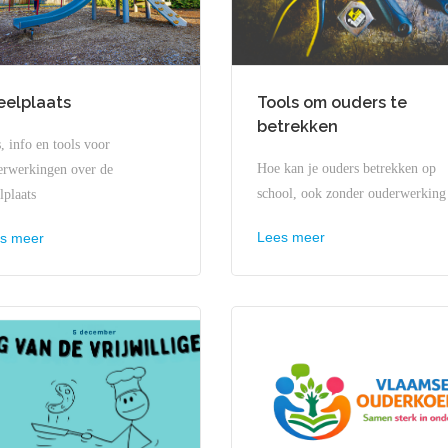
eelplaats
Tools om ouders te
betrekken
, info en tools voor
Hoe kan je ouders betrekken op
erwerkingen over de
school, ook zonder ouderwerking
lplaats
Lees meer
s meer