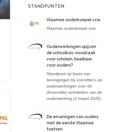
STANDPUNTEN
Vlaamse ouderkoepel vzw
Vlaamse ouderkoepel vzw
Ouderwerkingen spijzen
Ouderwerkingen spijzen de schoolkas: noodzaak voor scholen, haalbaar voor ouders?
de schoolkas: noodzaak
voor scholen, haalbaar
voor ouders?
Standpunt op basis van
bevragingen bij voorzitters van
ouderwerkingen over de
(financiële) activiteiten van de
ouderwerking (2 maart 2025)
De ervaringen van ouders
De ervaringen van ouders met de eerste Vlaamse toetsen
met de eerste Vlaamse
toetsen