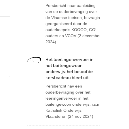
Persbericht naar aanleiding
van de ouderbevraging over
de Vlaamse toetsen, bevraging
georganiseerd door de
ouderkoepels KOOGO, GO!
ouders en VCOV (2 december
2024)
Het leerlingenvervoer in
Het leerlingenvervoer in het buitengewoon onderwijs: het beloofde kerstcadeau bleef uit
het buitengewoon
onderwijs: het beloofde
kerstcadeau bleef uit
Persbericht nav een
ouderbevraging over het
leerlingenvervoer in het
buitengewoon onderwijs, i.s.m.
Katholiek Onderwijs
Vlaanderen (24 nov 2024)