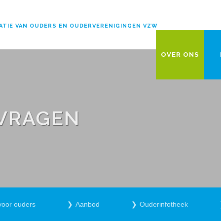
ATIE VAN OUDERS EN OUDERVERENIGINGEN VZW
OVER ONS
 VRAGEN
voor ouders
Aanbod
Ouderinfotheek