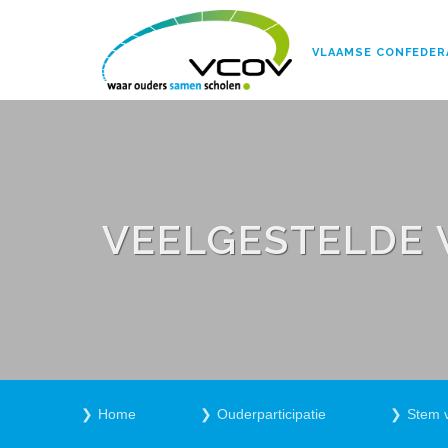
VLAAMSE CONFEDER
VEELGESTELDE
Home
Ouderparticipatie
Stem 