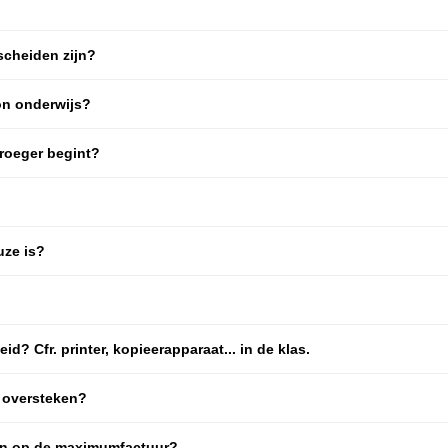
scheiden zijn?
on onderwijs?
roeger begint?
uze is?
? Cfr. printer, kopieerapparaat... in de klas.
 oversteken?
n op de maximumfactuur?