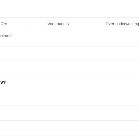
VCOV
Voor ouders
Over ouderwerking
olraad
OV?