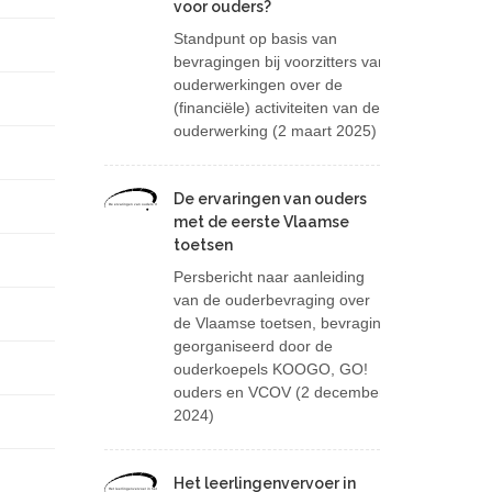
voor ouders?
Standpunt op basis van
bevragingen bij voorzitters van
ouderwerkingen over de
(financiële) activiteiten van de
ouderwerking (2 maart 2025)
De ervaringen van ouders
De ervaringen van ouders met de eerste Vlaamse toetsen
met de eerste Vlaamse
toetsen
Persbericht naar aanleiding
van de ouderbevraging over
de Vlaamse toetsen, bevraging
georganiseerd door de
ouderkoepels KOOGO, GO!
ouders en VCOV (2 december
2024)
Het leerlingenvervoer in
Het leerlingenvervoer in het buitengewoon onderwijs: het beloofde kerstcadeau bleef uit