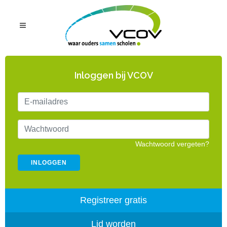
Inloggen bij VCOV
Wachtwoord vergeten?
Registreer gratis
Lid worden