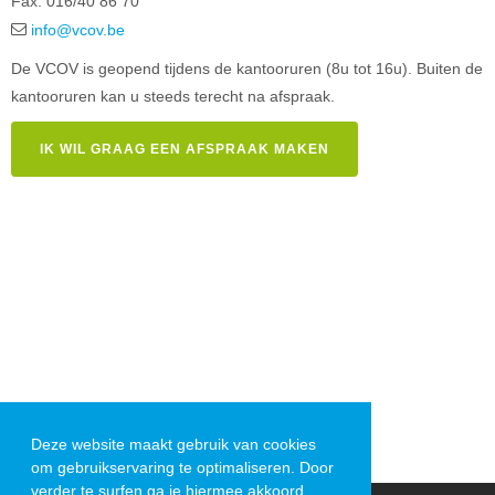
Fax: 016/40 86 70
info@vcov.be
De VCOV is geopend tijdens de kantooruren (8u tot 16u). Buiten de
kantooruren kan u steeds terecht na afspraak.
IK WIL GRAAG EEN AFSPRAAK MAKEN
Deze website maakt gebruik van cookies
om gebruikservaring te optimaliseren. Door
verder te surfen ga je hiermee akkoord.