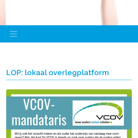
LOP: lokaal overlegplatform