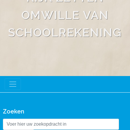
OMWILLE VAN
SCHOOLREKENING
Zoeken