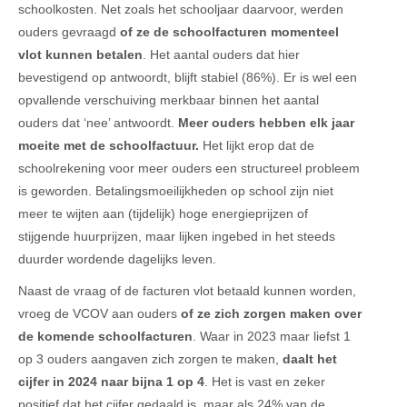
schoolkosten. Net zoals het schooljaar daarvoor, werden
ouders gevraagd
of ze de schoolfacturen momenteel
vlot kunnen betalen
. Het aantal ouders dat hier
bevestigend op antwoordt, blijft stabiel (86%). Er is wel een
opvallende verschuiving merkbaar binnen het aantal
ouders dat ‘nee’ antwoordt.
Meer ouders hebben elk jaar
moeite met de schoolfactuur.
Het lijkt erop dat de
schoolrekening voor meer ouders een structureel probleem
is geworden. Betalingsmoeilijkheden op school zijn niet
meer te wijten aan (tijdelijk) hoge energieprijzen of
stijgende huurprijzen, maar lijken ingebed in het steeds
duurder wordende dagelijks leven.
Naast de vraag of de facturen vlot betaald kunnen worden,
vroeg de VCOV aan ouders
of ze zich zorgen maken over
de komende schoolfacturen
. Waar in 2023 maar liefst 1
op 3 ouders aangaven zich zorgen te maken,
daalt het
cijfer in 2024 naar bijna 1 op 4
. Het is vast en zeker
positief dat het cijfer gedaald is, maar als 24% van de