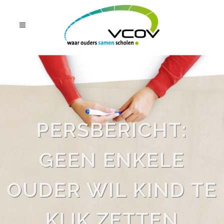
PERSBERICHT:
GEEN ENKELE
OUDER WIL KIND TE
KIJK ZETTEN