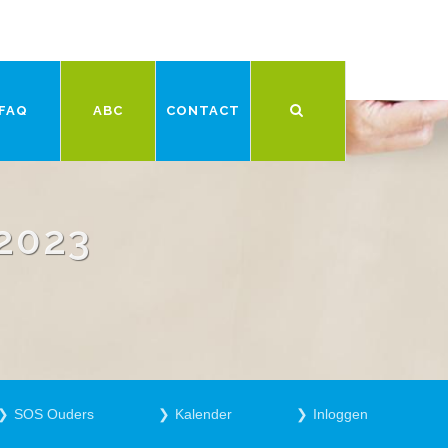
FAQ
ABC
CONTACT
2023
SOS Ouders
Kalender
Inloggen